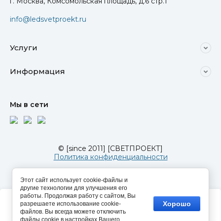
г. Москва, Комсомольская площадь, д.6 стр.1
info@ledsvetproekt.ru
Услуги
Информация
Мы в сети
© [since 2011] [СВЕТПРОЕКТ]
Политика конфиденциальности
Этот сайт использует cookie-файлы и
другие технологии для улучшения его
работы. Продолжая работу с сайтом, Вы
Этот сайт использует файлы cookie и метаданные. Продолжая
Хорошо
разрешаете использование cookie-
просматривать его, вы соглашаетесь на использование нами
файлов. Вы всегда можете отключить
файлов cookie и метаданных в соответствии с
Политикой
файлы cookie в настройках Вашего